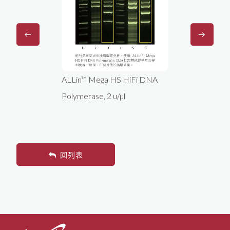
ALLin™ Mega HS HiFi DNA
ALLin™ 
Polymerase, 2 u/µl
Masterm
回列表