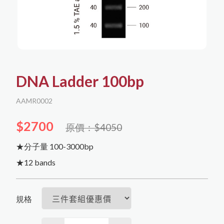
English
購物須知
日文
한국어
所有商品
購物流程
核酸萃取與分析
會員需知
蛋白萃取與分析
DNA Ladder 100bp
隱私權保護
Agilent RTCA (xCelligence)
AAMR0002
細胞培養
免責聲明
蛋白萃取與定量
細胞分選與檢測
$2700
Capricorn Scientific
DNA萃取
原價：$4050
biorion
儀器耗材
RNA萃取
蛋白純化
冷凍保存
★分子量 100-3000bp
Western Blot相關
iNtRON Biotechnology
塑膠耗材
★12 bands
Corning
PCR
污染防治
qPCR
其他
桌上型儀器
Sartorius
規格
其它
Texwipe
其他