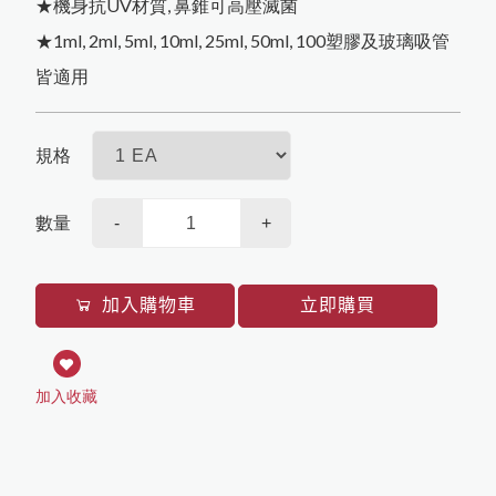
桌上型儀器
★機身抗UV材質, 鼻錐可高壓滅菌
Sartorius
其它
★1ml, 2ml, 5ml, 10ml, 25ml, 50ml, 100塑膠及玻璃吸管
Texwipe
其他
皆適用
HighQu
Agilent
規格
Cytiva
BioRad
數量
-
+
加入購物車
立即購買
加入收藏