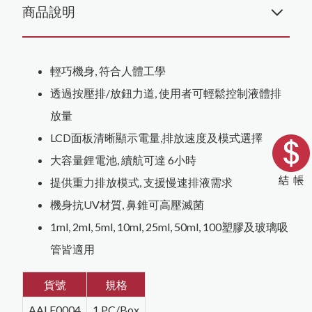
商品說明
輕巧機身, 符合人體工學
透過按壓排/放鈕力道, 使用者可輕鬆控制液體排
放量
LCD面板清晰顯示電量,排放速度及模式選擇
大容量鋰電池, 續航可達 6小時
提供重力排放模式, 支援慢速排液需求
機身抗UV材質, 鼻錐可高壓滅菌
1ml, 2ml, 5ml, 10ml, 25ml, 50ml, 100塑膠及玻璃吸
管皆適用
貨號
規格
AALE0004
1 PC/Box