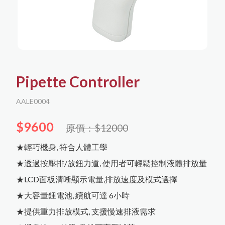
聯絡我們
English
購物須知
日文
한국어
所有商品
購物流程
核酸萃取與分析
Pipette Controller
會員需知
蛋白萃取與分析
AALE0004
隱私權保護
Agilent RTCA (xCelligence)
$9600
原價：$12000
細胞培養
免責聲明
★輕巧機身, 符合人體工學
蛋白萃取與定量
細胞分選與檢測
儀器耗材
Capricorn Scientific
DNA萃取
★透過按壓排/放鈕力道, 使用者可輕鬆控制液體排放量
biorion
RNA萃取
蛋白純化
冷凍保存
★LCD面板清晰顯示電量,排放速度及模式選擇
Western Blot相關
iNtRON Biotechnology
★大容量鋰電池, 續航可達 6小時
塑膠耗材
Corning
PCR
★提供重力排放模式, 支援慢速排液需求
污染防治
qPCR
其他