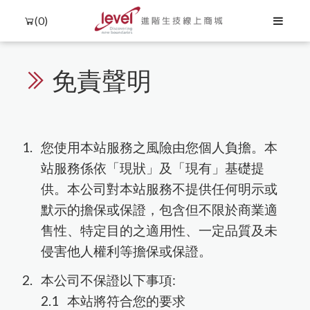
(0)
免責聲明
Language
Menu
您使用本站服務之風險由您個人負擔。本
站服務係依「現狀」及「現有」基礎提
產品介紹
供。本公司對本站服務不提供任何明示或
中文
默示的擔保或保證，包含但不限於商業適
聯絡我們
English
售性、特定目的之適用性、一定品質及未
所有商品
購物流程
購物須知
侵害他人權利等擔保或保證。
核酸萃取與分析
日文
會員需知
Agilent RTCA (xCelligence)
本公司不保證以下事項:
蛋白萃取與分析
한국어
隱私權保護
蛋白萃取與定量
細胞分選與檢測
本站將符合您的要求
DNA萃取
biorion