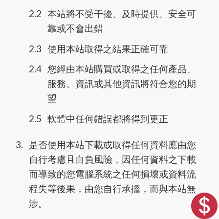
Capricorn Scientific
細胞培養
免責聲明
RNA萃取
蛋白純化
冷凍保存
本站將不受干擾、及時提供、安全可
Western Blot相關
靠或不會出錯
塑膠耗材
儀器耗材
Corning
PCR
iNtRON Biotechnology
污染防治
使用本站取得之結果正確可靠
qPCR
其他
桌上型儀器
Sartorius
其它
您經由本站購買或取得之任何產品、
Texwipe
其他
服務、資訊或其他資訊將符合您的期
HighQu
望
Agilent
軟體中任何錯誤都將得到更正
Cytiva
是否使用本站下載或取得任何資料應由您
BioRad
自行考慮且自負風險，因任何資料之下載
而導致的您電腦系統之任何損壞或資料流
程失等後果，由您自行承擔，而與本站無
涉。