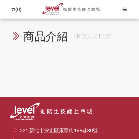
(0)
條件篩選
排序
商品介紹
PRODUCT LIST
Language
Menu
產品介紹
中文
所有商品
購物流程
Agilent RTCA (xCelligence)
核酸萃取與分析
聯絡我們
English
會員需知
蛋白萃取與定量
細胞分選與檢測
DNA萃取
biorion
蛋白萃取與分析
Capricorn Scientific
隱私權保護
購物須知
RNA萃取
蛋白純化
冷凍保存
日文
Western Blot相關
塑膠耗材
Corning
PCR
細胞培養
免責聲明
한국어
iNtRON Biotechnology
污染防治
qPCR
其他
儀器耗材
桌上型儀器
Sartorius
其它
221 新北市汐止區康寧街169巷80號
Texwipe
其他