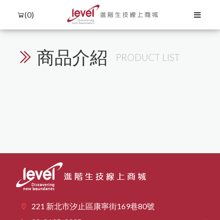
(0)
條件篩選
排序
商品介紹
PRODUCT LIST
Language
Menu
產品介紹
中文
所有商品
購物流程
Agilent RTCA (xCelligence)
核酸萃取與分析
聯絡我們
English
會員需知
蛋白萃取與定量
細胞分選與檢測
DNA萃取
biorion
蛋白萃取與分析
Capricorn Scientific
隱私權保護
購物須知
RNA萃取
蛋白純化
冷凍保存
日文
Western Blot相關
塑膠耗材
Corning
PCR
細胞培養
免責聲明
한국어
iNtRON Biotechnology
污染防治
qPCR
其他
儀器耗材
桌上型儀器
Sartorius
其它
221 新北市汐止區康寧街169巷80號
Texwipe
其他