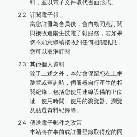
RNA萃取
蛋白純化
冷凍保存
塑膠耗材
Corning
料，並以電子文件取代書面形式。
桌上型儀器
污染防治
訂閱電子報
PCR
Sartorius
qPCR
當您註冊為會員後，會自動同意訂閱
其他
Texwipe
與接收進階生技電子報服務，若如果
其它
您不願意繼續接收到任何相關訊息，
HighQu
其他
您可以取消訂閱。
Agilent
其他個人資料
Cytiva
除了上述之外，本站會保留您在上網
BioRad
瀏覽或查詢時，伺服器自行產生的相
關紀錄，包括您使用連線設備的IP位
址、使用時間、使用的瀏覽器、瀏覽
及點選資料紀錄等。
傳送電子郵件之政策
本站將在事前或註冊登錄取得您的同