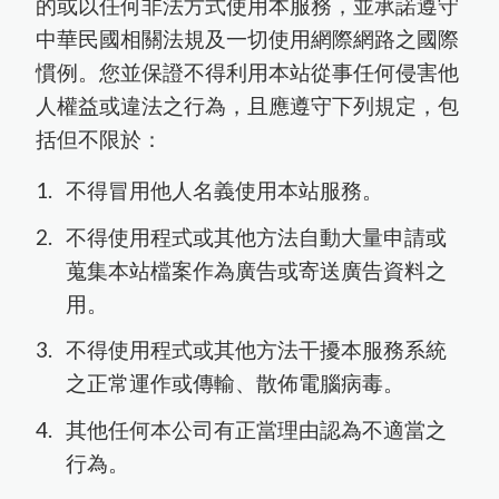
Language
產品介紹
Menu
聯絡我們
的或以任何非法方式使用本服務，並承諾遵守
中華民國相關法規及一切使用網際網路之國際
購物須知
慣例。您並保證不得利用本站從事任何侵害他
English
人權益或違法之行為，且應遵守下列規定，包
中文
括但不限於：
不得冒用他人名義使用本站服務。
한국어
不得使用程式或其他方法自動大量申請或
日文
蒐集本站檔案作為廣告或寄送廣告資料之
用。
不得使用程式或其他方法干擾本服務系統
之正常運作或傳輸、散佈電腦病毒。
其他任何本公司有正當理由認為不適當之
行為。