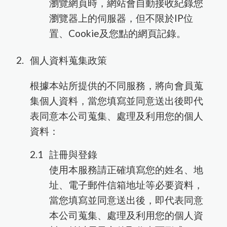
瀏覽網頁時，網站會自動接收紀錄您
瀏覽器上的伺服器，但不限於IP位
Agilent RTCA (xCelligence)
置、Cookie及您點的網頁記錄。
個人資料蒐集政策
根據本站所提供的不同服務，將向會員蒐
集個人資料，當您填寫並同意送出後即代
表同意本公司蒐集、處理及利用您的個人
Capricorn Scientific
iNtRON Biotechnology
蛋白萃取與定量
細胞分選與檢測
資料：
Western Blot相關
註冊與登錄
使用本服務請正確填寫您的姓名、地
DNA萃取
址、電子郵件信箱地址等必要資料，
當您填寫並同意送出後，即代表同意
biorion
本公司蒐集、處理及利用您的個人資