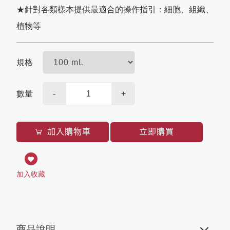
污染防治
★針對各類樣本提供最適合的操作指引：細胞、組織、
qPCR
其他
桌上型儀器
Sartorius
植物等
其它
Texwipe
其他
HighQu
規格
Agilent
數量
-
+
Cytiva
BioRad
加入購物車
立即購買
加入收藏
商品說明