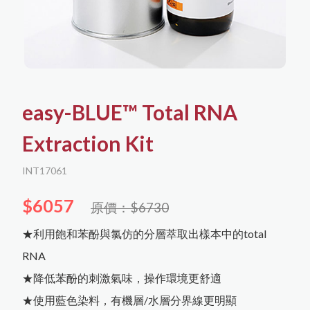
中文
聯絡我們
English
購物須知
日文
한국어
easy-BLUE™ Total RNA
所有商品
購物流程
核酸萃取與分析
Extraction Kit
會員需知
蛋白萃取與分析
隱私權保護
INT17061
Agilent RTCA (xCelligence)
$6057
細胞培養
免責聲明
原價：$6730
蛋白萃取與定量
細胞分選與檢測
儀器耗材
★利用飽和苯酚與氯仿的分層萃取出樣本中的total
Capricorn Scientific
DNA萃取
biorion
RNA
RNA萃取
蛋白純化
冷凍保存
Western Blot相關
iNtRON Biotechnology
★降低苯酚的刺激氣味，操作環境更舒適
塑膠耗材
Corning
★使用藍色染料，有機層/水層分界線更明顯
PCR