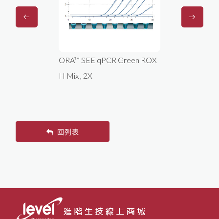
al
ORA™ SEE qPCR Green ROX
ORA™ S
 Kit
H Mix , 2X
L Mix , 2
回列表