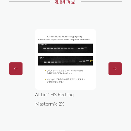
相關商品
ALLin™ HS Red Taq
HiSenScr
Mastermix, 2X
PreMix k