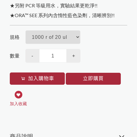
★另附 PCR 等級用水，實驗結果更乾淨!!
Texwipe
其他
★ORA™ SEE 系列內含惰性藍色染劑，清晰辨別!!
HighQu
Agilent
規格
Cytiva
BioRad
數量
-
+
加入購物車
立即購買
加入收藏
商品說明