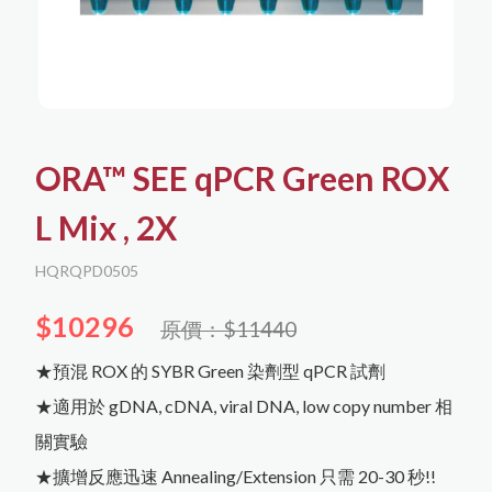
聯絡我們
English
購物須知
日文
한국어
所有商品
購物流程
核酸萃取與分析
ORA™ SEE qPCR Green ROX
會員需知
蛋白萃取與分析
隱私權保護
L Mix , 2X
Agilent RTCA (xCelligence)
HQRQPD0505
細胞培養
免責聲明
蛋白萃取與定量
細胞分選與檢測
Capricorn Scientific
儀器耗材
$10296
DNA萃取
原價：$11440
biorion
RNA萃取
蛋白純化
冷凍保存
Western Blot相關
★預混 ROX 的 SYBR Green 染劑型 qPCR 試劑
iNtRON Biotechnology
塑膠耗材
Corning
★適用於 gDNA, cDNA, viral DNA, low copy number 相
PCR
污染防治
關實驗
qPCR
其他
桌上型儀器
Sartorius
★擴增反應迅速 Annealing/Extension 只需 20-30 秒!!
其它