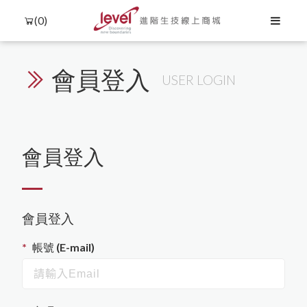
(0)
會員登入
USER LOGIN
Language
Menu
會員登入
產品介紹
中文
聯絡我們
English
會員登入
所有商品
購物流程
購物須知
帳號 (E-mail)
核酸萃取與分析
日文
會員需知
Agilent RTCA (xCelligence)
蛋白萃取與分析
隱私權保護
한국어
蛋白萃取與定量
細胞分選與檢測
DNA萃取
biorion