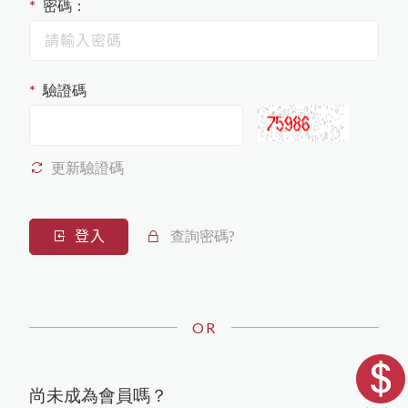
Capricorn Scientific
密碼：
細胞培養
免責聲明
RNA萃取
蛋白純化
冷凍保存
Western Blot相關
塑膠耗材
儀器耗材
Corning
PCR
iNtRON Biotechnology
污染防治
qPCR
其他
驗證碼
桌上型儀器
Sartorius
其它
Texwipe
其他
更新驗證碼
HighQu
Agilent
查詢密碼?
登入
Cytiva
BioRad
OR
尚未成為會員嗎？