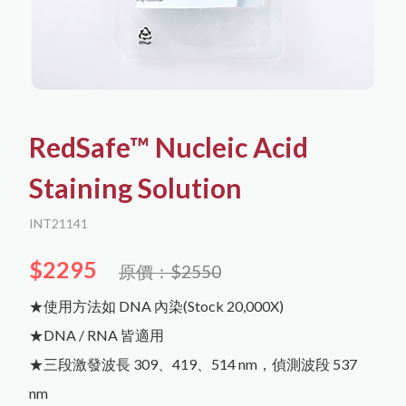
產品介紹
中文
聯絡我們
English
購物須知
日文
한국어
RedSafe™ Nucleic Acid
Staining Solution
核酸萃取與分析
所有商品
購物流程
蛋白萃取與分析
會員需知
INT21141
隱私權保護
$2295
原價：$2550
Agilent RTCA (xCelligence)
細胞培養
免責聲明
★使用方法如 DNA 內染(Stock 20,000X)
蛋白萃取與定量
細胞分選與檢測
★DNA / RNA 皆適用
儀器耗材
Capricorn Scientific
DNA萃取
★三段激發波長 309、419、514 nm，偵測波段 537
biorion
RNA萃取
蛋白純化
冷凍保存
nm