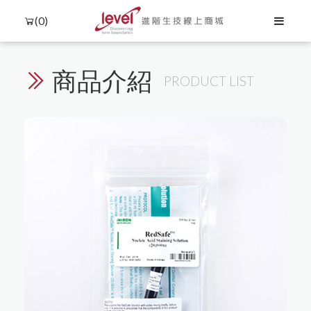
(0)
商品介紹
PRODUCT LIST
Language
Menu