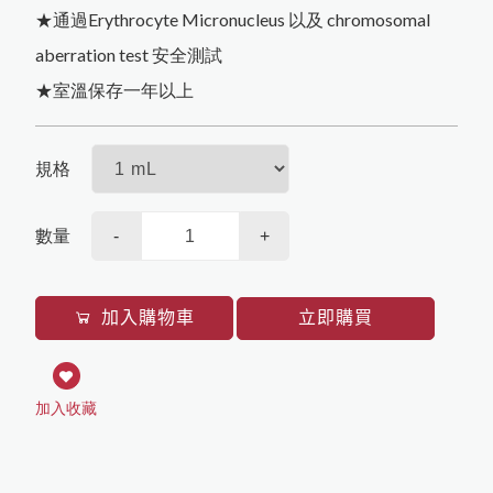
Western Blot相關
iNtRON Biotechnology
塑膠耗材
★通過Erythrocyte Micronucleus 以及 chromosomal
Corning
PCR
aberration test 安全測試
污染防治
qPCR
其他
桌上型儀器
★室溫保存一年以上
Sartorius
其它
Texwipe
其他
規格
HighQu
Agilent
數量
-
+
Cytiva
BioRad
加入購物車
立即購買
加入收藏